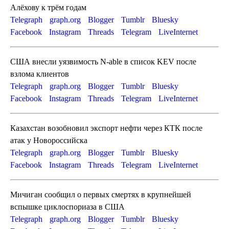
Алёхову к трём годам
Telegraph
graph.org
Blogger
Tumblr
Bluesky
Facebook
Instagram
Threads
Telegram
LiveInternet
США внесли уязвимость N-able в список KEV после
взлома клиентов
Telegraph
graph.org
Blogger
Tumblr
Bluesky
Facebook
Instagram
Threads
Telegram
LiveInternet
Казахстан возобновил экспорт нефти через КТК после
атак у Новороссийска
Telegraph
graph.org
Blogger
Tumblr
Bluesky
Facebook
Instagram
Threads
Telegram
LiveInternet
Мичиган сообщил о первых смертях в крупнейшей
вспышке циклоспориаза в США
Telegraph
graph.org
Blogger
Tumblr
Bluesky