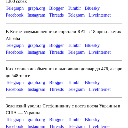
1300 собак
Telegraph
graph.org
Blogger
Tumblr
Bluesky
Facebook
Instagram
Threads
Telegram
LiveInternet
В Китае злоумышленники спрятали RAT в 18 npm-пакетах
Alibaba
Telegraph
graph.org
Blogger
Tumblr
Bluesky
Facebook
Instagram
Threads
Telegram
LiveInternet
Казахстанские обменники выставили доллар до 476, а евро
до 548 тенге
Telegraph
graph.org
Blogger
Tumblr
Bluesky
Facebook
Instagram
Threads
Telegram
LiveInternet
Зеленский уволил Стефанишину с поста посла Украины в
США — Украина
Telegraph
graph.org
Blogger
Tumblr
Bluesky
Facebook
Instagram
Threads
Telegram
LiveInternet