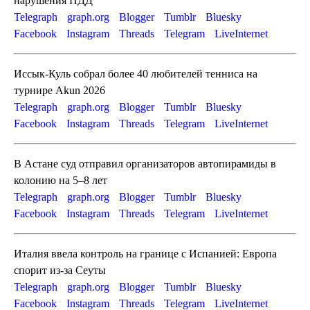
нарушения ПДД
Telegraph
graph.org
Blogger
Tumblr
Bluesky
Facebook
Instagram
Threads
Telegram
LiveInternet
Иссык-Куль собрал более 40 любителей тенниса на
турнире Akun 2026
Telegraph
graph.org
Blogger
Tumblr
Bluesky
Facebook
Instagram
Threads
Telegram
LiveInternet
В Астане суд отправил организаторов автопирамиды в
колонию на 5–8 лет
Telegraph
graph.org
Blogger
Tumblr
Bluesky
Facebook
Instagram
Threads
Telegram
LiveInternet
Италия ввела контроль на границе с Испанией: Европа
спорит из-за Сеуты
Telegraph
graph.org
Blogger
Tumblr
Bluesky
Facebook
Instagram
Threads
Telegram
LiveInternet