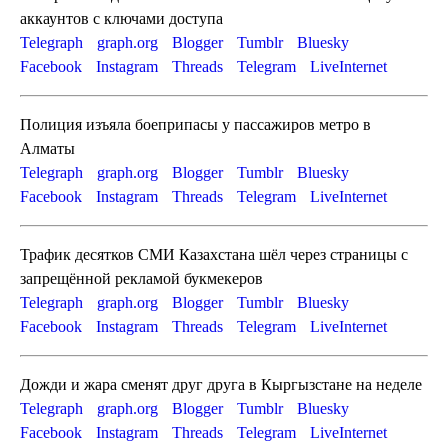
аккаунтов с ключами доступа
Telegraph
graph.org
Blogger
Tumblr
Bluesky
Facebook
Instagram
Threads
Telegram
LiveInternet
Полиция изъяла боеприпасы у пассажиров метро в
Алматы
Telegraph
graph.org
Blogger
Tumblr
Bluesky
Facebook
Instagram
Threads
Telegram
LiveInternet
Трафик десятков СМИ Казахстана шёл через страницы с
запрещённой рекламой букмекеров
Telegraph
graph.org
Blogger
Tumblr
Bluesky
Facebook
Instagram
Threads
Telegram
LiveInternet
Дожди и жара сменят друг друга в Кыргызстане на неделе
Telegraph
graph.org
Blogger
Tumblr
Bluesky
Facebook
Instagram
Threads
Telegram
LiveInternet