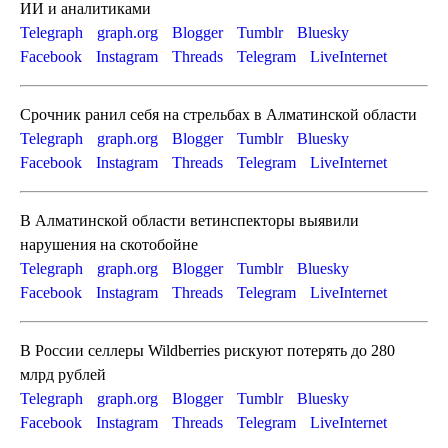
ИИ и аналитиками
Telegraph
graph.org
Blogger
Tumblr
Bluesky
Facebook
Instagram
Threads
Telegram
LiveInternet
Срочник ранил себя на стрельбах в Алматинской области
Telegraph
graph.org
Blogger
Tumblr
Bluesky
Facebook
Instagram
Threads
Telegram
LiveInternet
В Алматинской области ветинспекторы выявили
нарушения на скотобойне
Telegraph
graph.org
Blogger
Tumblr
Bluesky
Facebook
Instagram
Threads
Telegram
LiveInternet
В России селлеры Wildberries рискуют потерять до 280
млрд рублей
Telegraph
graph.org
Blogger
Tumblr
Bluesky
Facebook
Instagram
Threads
Telegram
LiveInternet