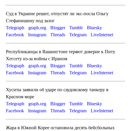
Суд в Украине решит, отпустят ли экс-посла Ольгу
Стефанишину под залог
Telegraph
graph.org
Blogger
Tumblr
Bluesky
Facebook
Instagram
Threads
Telegram
LiveInternet
Республиканцы в Вашингтоне теряют доверие к Питу
Хегсету из-за войны с Ираном
Telegraph
graph.org
Blogger
Tumblr
Bluesky
Facebook
Instagram
Threads
Telegram
LiveInternet
Хуситы заявили об ударе по саудовскому танкеру в
Красном море
Telegraph
graph.org
Blogger
Tumblr
Bluesky
Facebook
Instagram
Threads
Telegram
LiveInternet
Жара в Южной Корее остановила десять бейсбольных