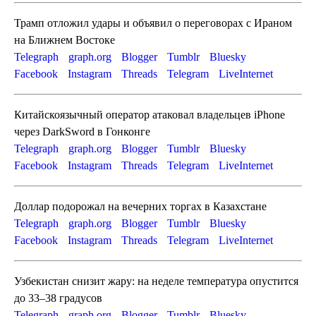
Трамп отложил удары и объявил о переговорах с Ираном
на Ближнем Востоке
Telegraph
graph.org
Blogger
Tumblr
Bluesky
Facebook
Instagram
Threads
Telegram
LiveInternet
Китайскоязычный оператор атаковал владельцев iPhone
через DarkSword в Гонконге
Telegraph
graph.org
Blogger
Tumblr
Bluesky
Facebook
Instagram
Threads
Telegram
LiveInternet
Доллар подорожал на вечерних торгах в Казахстане
Telegraph
graph.org
Blogger
Tumblr
Bluesky
Facebook
Instagram
Threads
Telegram
LiveInternet
Узбекистан снизит жару: на неделе температура опустится
до 33–38 градусов
Telegraph
graph.org
Blogger
Tumblr
Bluesky