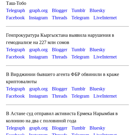
Таш-Тобо
Telegraph
graph.org
Blogger
Tumblr
Bluesky
Facebook
Instagram
Threads
Telegram
LiveInternet
Генпрокуратура Кыргызстана выявила нарушения в
гемодиализе на 227 млн сомов
Telegraph
graph.org
Blogger
Tumblr
Bluesky
Facebook
Instagram
Threads
Telegram
LiveInternet
В Вирджинии бывшего агента ФБР обвинили в краже
криптовалюты
Telegraph
graph.org
Blogger
Tumblr
Bluesky
Facebook
Instagram
Threads
Telegram
LiveInternet
В Астане суд отправил активиста Ермека Нарымбая в
колонию на два с половиной года
Telegraph
graph.org
Blogger
Tumblr
Bluesky