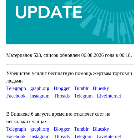
Материалов 523, список обновлён
06.08.2026 года в 00:18
.
Узбекистан усилит бесплатную помощь жертвам торговли
людьми
Telegraph
graph.org
Blogger
Tumblr
Bluesky
Facebook
Instagram
Threads
Telegram
LiveInternet
В Бишкеке 6 августа временно отключат свет на
нескольких улицах
Telegraph
graph.org
Blogger
Tumblr
Bluesky
Facebook
Instagram
Threads
Telegram
LiveInternet