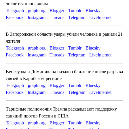
числится пропавшим
Telegraph
graph.org
Blogger
Tumblr
Bluesky
Facebook
Instagram
Threads
Telegram
LiveInternet
В Запорожской области удары убили человека и ранили 21
жителя
Telegraph
graph.org
Blogger
Tumblr
Bluesky
Facebook
Instagram
Threads
Telegram
LiveInternet
Венесуэла и Доминикана начали сближение после разрыва
связей в Карибском регионе
Telegraph
graph.org
Blogger
Tumblr
Bluesky
Facebook
Instagram
Threads
Telegram
LiveInternet
Тарифные полномочия Трампа раскалывают поддержку
санкций против России в США
Telegraph
graph.org
Blogger
Tumblr
Bluesky