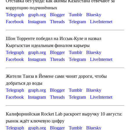
Отставка без ухода: как акимы Казахстана отвечают за
коррупцию подчинённых
Telegraph
graph.org
Blogger
Tumblr
Bluesky
Facebook
Instagram
Threads
Telegram
LiveInternet
Шон Торренте победил на Иссык-Куле и назвал
Кыргызстан идеальным финалом карьеры
Telegraph
graph.org
Blogger
Tumblr
Bluesky
Facebook
Instagram
Threads
Telegram
LiveInternet
Жители Таиза в Йемене сами чинят дороги, чтобы
добраться до воды
Telegraph
graph.org
Blogger
Tumblr
Bluesky
Facebook
Instagram
Threads
Telegram
LiveInternet
Калифорнийская Rocket Lab раскроет выручку 10 августа:
рынок ждёт ключевую цифру
Telegraph
graph.org
Blogger
Tumblr
Bluesky