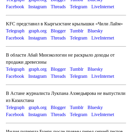
Facebook
Instagram
Threads
Telegram
LiveInternet
KFC представил в Кыргызстане крылышки «Чили Лайм»
Telegraph
graph.org
Blogger
Tumblr
Bluesky
Facebook
Instagram
Threads
Telegram
LiveInternet
В области Абай Минэкологии не раскрыло доходы от
продажи древесины
Telegraph
graph.org
Blogger
Tumblr
Bluesky
Facebook
Instagram
Threads
Telegram
LiveInternet
В Астане журналиста Лукпана Ахмедьярова не выпустили
из Казахстана
Telegraph
graph.org
Blogger
Tumblr
Bluesky
Facebook
Instagram
Threads
Telegram
LiveInternet
Индия потеряла Бумру после травмы перед серией тестов