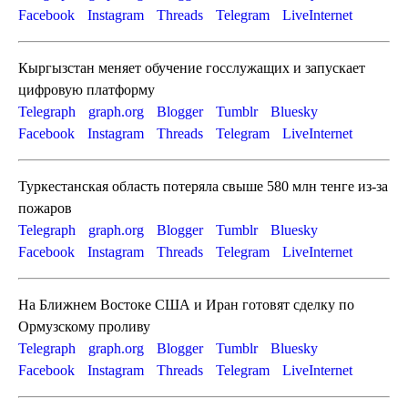
Facebook
Instagram
Threads
Telegram
LiveInternet
Кыргызстан меняет обучение госслужащих и запускает
цифровую платформу
Telegraph
graph.org
Blogger
Tumblr
Bluesky
Facebook
Instagram
Threads
Telegram
LiveInternet
Туркестанская область потеряла свыше 580 млн тенге из-за
пожаров
Telegraph
graph.org
Blogger
Tumblr
Bluesky
Facebook
Instagram
Threads
Telegram
LiveInternet
На Ближнем Востоке США и Иран готовят сделку по
Ормузскому проливу
Telegraph
graph.org
Blogger
Tumblr
Bluesky
Facebook
Instagram
Threads
Telegram
LiveInternet