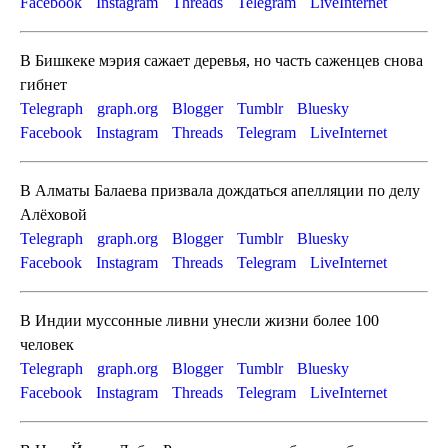
Facebook
Instagram
Threads
Telegram
LiveInternet
В Бишкеке мэрия сажает деревья, но часть саженцев снова
гибнет
Telegraph
graph.org
Blogger
Tumblr
Bluesky
Facebook
Instagram
Threads
Telegram
LiveInternet
В Алматы Балаева призвала дождаться апелляции по делу
Алёховой
Telegraph
graph.org
Blogger
Tumblr
Bluesky
Facebook
Instagram
Threads
Telegram
LiveInternet
В Индии муссонные ливни унесли жизни более 100
человек
Telegraph
graph.org
Blogger
Tumblr
Bluesky
Facebook
Instagram
Threads
Telegram
LiveInternet