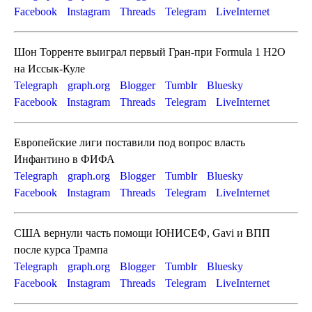
Facebook
Instagram
Threads
Telegram
LiveInternet
Шон Торренте выиграл первый Гран-при Formula 1 H2O
на Иссык-Куле
Telegraph
graph.org
Blogger
Tumblr
Bluesky
Facebook
Instagram
Threads
Telegram
LiveInternet
Европейские лиги поставили под вопрос власть
Инфантино в ФИФА
Telegraph
graph.org
Blogger
Tumblr
Bluesky
Facebook
Instagram
Threads
Telegram
LiveInternet
США вернули часть помощи ЮНИСЕФ, Gavi и ВПП
после курса Трампа
Telegraph
graph.org
Blogger
Tumblr
Bluesky
Facebook
Instagram
Threads
Telegram
LiveInternet