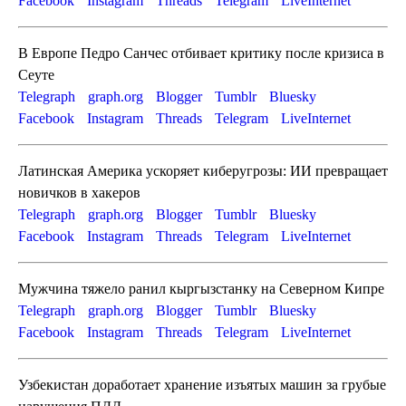
Facebook
Instagram
Threads
Telegram
LiveInternet
В Европе Педро Санчес отбивает критику после кризиса в
Сеуте
Telegraph
graph.org
Blogger
Tumblr
Bluesky
Facebook
Instagram
Threads
Telegram
LiveInternet
Латинская Америка ускоряет киберугрозы: ИИ превращает
новичков в хакеров
Telegraph
graph.org
Blogger
Tumblr
Bluesky
Facebook
Instagram
Threads
Telegram
LiveInternet
Мужчина тяжело ранил кыргызстанку на Северном Кипре
Telegraph
graph.org
Blogger
Tumblr
Bluesky
Facebook
Instagram
Threads
Telegram
LiveInternet
Узбекистан доработает хранение изъятых машин за грубые