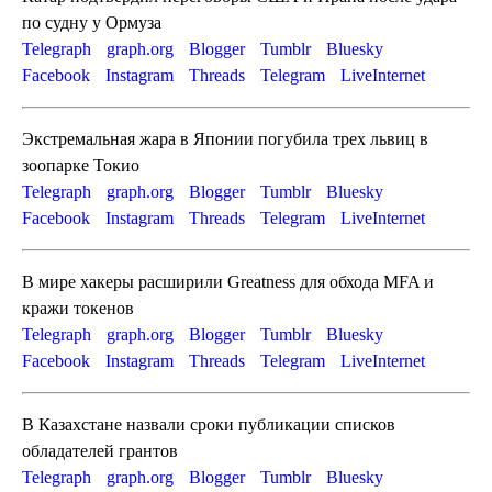
по судну у Ормуза
Telegraph
graph.org
Blogger
Tumblr
Bluesky
Facebook
Instagram
Threads
Telegram
LiveInternet
Экстремальная жара в Японии погубила трех львиц в
зоопарке Токио
Telegraph
graph.org
Blogger
Tumblr
Bluesky
Facebook
Instagram
Threads
Telegram
LiveInternet
В мире хакеры расширили Greatness для обхода MFA и
кражи токенов
Telegraph
graph.org
Blogger
Tumblr
Bluesky
Facebook
Instagram
Threads
Telegram
LiveInternet
В Казахстане назвали сроки публикации списков
обладателей грантов
Telegraph
graph.org
Blogger
Tumblr
Bluesky