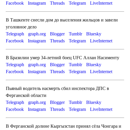
Facebook
Instagram
Threads
Telegram
LiveInternet
В Ташкенте снесли дом до выселения жильцов и завели
уголовное дело
Telegraph
graph.org
Blogger
Tumblr
Bluesky
Facebook
Instagram
Threads
Telegram
LiveInternet
В Бразилии умер 34-летний боец UFC Аллан Насименту
Telegraph
graph.org
Blogger
Tumblr
Bluesky
Facebook
Instagram
Threads
Telegram
LiveInternet
Пьяный водитель насмерть сбил инспектора ДПС в
Ферганской области
Telegraph
graph.org
Blogger
Tumblr
Bluesky
Facebook
Instagram
Threads
Telegram
LiveInternet
В Ферганской долине Кыргызстан принял сёла Чонгара и