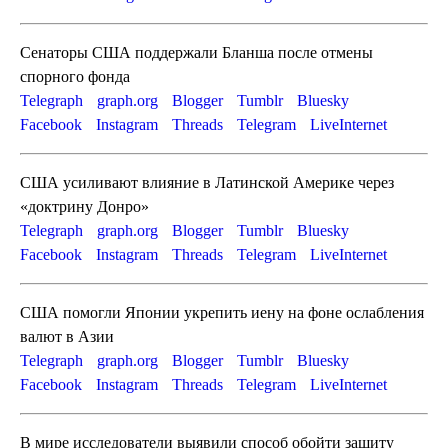
Сенаторы США поддержали Бланша после отмены
спорного фонда
Telegraph
graph.org
Blogger
Tumblr
Bluesky
Facebook
Instagram
Threads
Telegram
LiveInternet
США усиливают влияние в Латинской Америке через
«доктрину Донро»
Telegraph
graph.org
Blogger
Tumblr
Bluesky
Facebook
Instagram
Threads
Telegram
LiveInternet
США помогли Японии укрепить иену на фоне ослабления
валют в Азии
Telegraph
graph.org
Blogger
Tumblr
Bluesky
Facebook
Instagram
Threads
Telegram
LiveInternet
В мире исследователи выявили способ обойти защиту