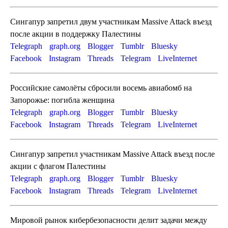
Сингапур запретил двум участникам Massive Attack въезд
после акции в поддержку Палестины
Telegraph
graph.org
Blogger
Tumblr
Bluesky
Facebook
Instagram
Threads
Telegram
LiveInternet
Российские самолёты сбросили восемь авиабомб на
Запорожье: погибла женщина
Telegraph
graph.org
Blogger
Tumblr
Bluesky
Facebook
Instagram
Threads
Telegram
LiveInternet
Сингапур запретил участникам Massive Attack въезд после
акции с флагом Палестины
Telegraph
graph.org
Blogger
Tumblr
Bluesky
Facebook
Instagram
Threads
Telegram
LiveInternet
Мировой рынок кибербезопасности делит задачи между