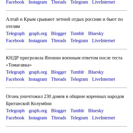
Facebook
Instagram
Threads
Telegram
LiveInternet
Алтай и Крым срывают летний отдых россиян и бьют по
отелям
Telegraph
graph.org
Blogger
Tumblr
Bluesky
Facebook
Instagram
Threads
Telegram
LiveInternet
КНДР пригрозила Японии военным ответом после теста
«Томагавка»
Telegraph
graph.org
Blogger
Tumblr
Bluesky
Facebook
Instagram
Threads
Telegram
LiveInternet
Огонь уничтожил 230 домов в общине коренных народов
Британской Колумбии
Telegraph
graph.org
Blogger
Tumblr
Bluesky
Facebook
Instagram
Threads
Telegram
LiveInternet