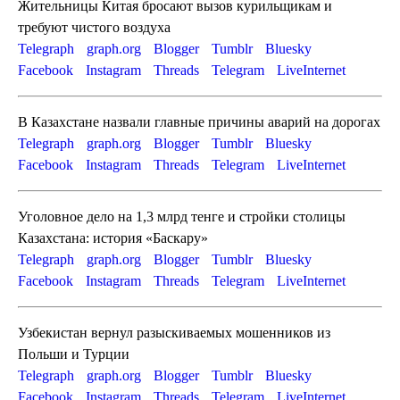
Жительницы Китая бросают вызов курильщикам и
требуют чистого воздуха
Telegraph
graph.org
Blogger
Tumblr
Bluesky
Facebook
Instagram
Threads
Telegram
LiveInternet
В Казахстане назвали главные причины аварий на дорогах
Telegraph
graph.org
Blogger
Tumblr
Bluesky
Facebook
Instagram
Threads
Telegram
LiveInternet
Уголовное дело на 1,3 млрд тенге и стройки столицы
Казахстана: история «Баскару»
Telegraph
graph.org
Blogger
Tumblr
Bluesky
Facebook
Instagram
Threads
Telegram
LiveInternet
Узбекистан вернул разыскиваемых мошенников из
Польши и Турции
Telegraph
graph.org
Blogger
Tumblr
Bluesky
Facebook
Instagram
Threads
Telegram
LiveInternet