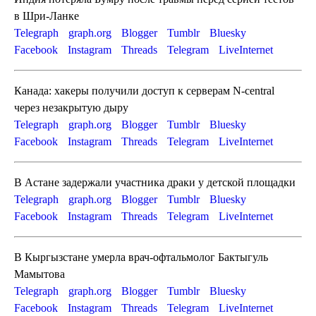
в Шри-Ланке
Telegraph
graph.org
Blogger
Tumblr
Bluesky
Facebook
Instagram
Threads
Telegram
LiveInternet
Канада: хакеры получили доступ к серверам N-central
через незакрытую дыру
Telegraph
graph.org
Blogger
Tumblr
Bluesky
Facebook
Instagram
Threads
Telegram
LiveInternet
В Астане задержали участника драки у детской площадки
Telegraph
graph.org
Blogger
Tumblr
Bluesky
Facebook
Instagram
Threads
Telegram
LiveInternet
В Кыргызстане умерла врач-офтальмолог Бактыгуль
Мамытова
Telegraph
graph.org
Blogger
Tumblr
Bluesky
Facebook
Instagram
Threads
Telegram
LiveInternet