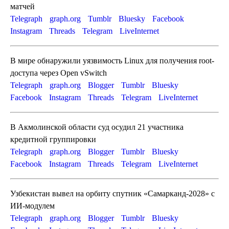
матчей
Telegraph
graph.org
Tumblr
Bluesky
Facebook
Instagram
Threads
Telegram
LiveInternet
В мире обнаружили уязвимость Linux для получения root-
доступа через Open vSwitch
Telegraph
graph.org
Blogger
Tumblr
Bluesky
Facebook
Instagram
Threads
Telegram
LiveInternet
В Акмолинской области суд осудил 21 участника
кредитной группировки
Telegraph
graph.org
Blogger
Tumblr
Bluesky
Facebook
Instagram
Threads
Telegram
LiveInternet
Узбекистан вывел на орбиту спутник «Самарканд-2028» с
ИИ-модулем
Telegraph
graph.org
Blogger
Tumblr
Bluesky