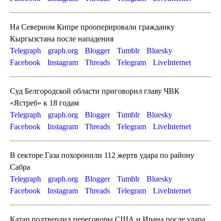
На Северном Кипре прооперировали гражданку
Кыргызстана после нападения
Telegraph
graph.org
Blogger
Tumblr
Bluesky
Facebook
Instagram
Threads
Telegram
LiveInternet
Суд Белгородской области приговорил главу ЧВК
«Ястреб» к 18 годам
Telegraph
graph.org
Blogger
Tumblr
Bluesky
Facebook
Instagram
Threads
Telegram
LiveInternet
В секторе Газа похоронили 112 жертв удара по району
Сабра
Telegraph
graph.org
Blogger
Tumblr
Bluesky
Facebook
Instagram
Threads
Telegram
LiveInternet
Катар подтвердил переговоры США и Ирана после удара