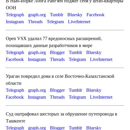
В Нью-Йорке Лобга Рангзен поджег себя у штаб-квартиры
ООН
Telegraph
graph.org
Tumblr
Bluesky
Facebook
Instagram
Threads
Telegram
LiveInternet
Open VSX удалил 77 вредоносных расширений,
похищавших данные разработчиков в мире
Telegraph
graph.org
Blogger
Tumblr
Bluesky
Facebook
Instagram
Threads
Telegram
LiveInternet
Ураган повредил дома в селе Восточно-Казахстанской
области
Telegraph
graph.org
Blogger
Tumblr
Bluesky
Facebook
Instagram
Threads
Telegram
LiveInternet
Суд оштрафовал шестерых за обрушение путепровода в
Ташкенте
Telegraph
graph.org
Blogger
Tumblr
Bluesky