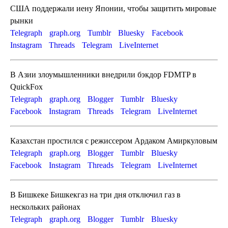
США поддержали иену Японии, чтобы защитить мировые
рынки
Telegraph
graph.org
Tumblr
Bluesky
Facebook
Instagram
Threads
Telegram
LiveInternet
В Азии злоумышленники внедрили бэкдор FDMTP в
QuickFox
Telegraph
graph.org
Blogger
Tumblr
Bluesky
Facebook
Instagram
Threads
Telegram
LiveInternet
Казахстан простился с режиссером Ардаком Амиркуловым
Telegraph
graph.org
Blogger
Tumblr
Bluesky
Facebook
Instagram
Threads
Telegram
LiveInternet
В Бишкеке Бишкекгаз на три дня отключил газ в
нескольких районах
Telegraph
graph.org
Blogger
Tumblr
Bluesky