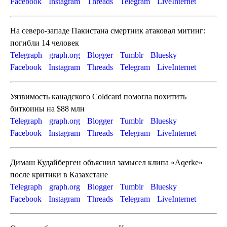
Facebook
Instagram
Threads
Telegram
LiveInternet
На северо-западе Пакистана смертник атаковал митинг:
погибли 14 человек
Telegraph
graph.org
Blogger
Tumblr
Bluesky
Facebook
Instagram
Threads
Telegram
LiveInternet
Уязвимость канадского Coldcard помогла похитить
биткоины на $88 млн
Telegraph
graph.org
Blogger
Tumblr
Bluesky
Facebook
Instagram
Threads
Telegram
LiveInternet
Димаш Кудайберген объяснил замысел клипа «Aqerke»
после критики в Казахстане
Telegraph
graph.org
Blogger
Tumblr
Bluesky
Facebook
Instagram
Threads
Telegram
LiveInternet